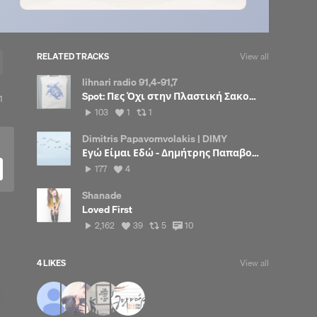
RELATED TRACKS
View all
lihnari radio 91,4-91,7
Spot: Πες Όχι στην Πλαστική Σακούλα ~
View
1
all
103
View
View
103
1
1
up
reposts
Clear
plays
all
all
likes
reposts
Dimitris Papavomvolakis | DIMY
Εγώ Είμαι Εδώ - Δημήτρης Παπαβομβολάκης
177
View
177
4
plays
all
likes
Shanade
Loved First
2,162
View
View
View
2,162
39
5
10
plays
all
all
all
likes
reposts
comments
4 LIKES
View all