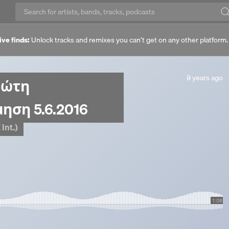
ive finds:
Unlock tracks and remixes you can’t get on any other platform
9
9 years ago
ρώτη
years
ago
ηση 5.6.2016
Int.)