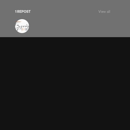
1 REPOST
View all
Volume
GO MOBILE
Legal
·
Privacy
·
Cookie Policy
·
Cookie Manager
·
Imprint
·
Artist Resources
·
Newsroom
·
Topics
·
Charts
·
Transparency Reports
·
Report intimate
image abuse
Language:
English (US)