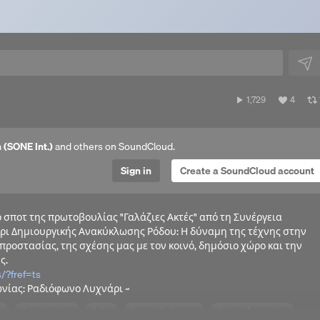
1,729
View
1,729
4
plays
all
Next 
likes
 (SONE Int.)
and others on SoundCloud.
Sign in
Create a SoundCloud account
σποτ της πρωτοβουλίας "Γαλάζιες Ακτές" από τη Συνέργεια
τήρι Δημιουργικής Ανακύκλωσης Ρόδου: Η δύναμη της τέχνης στην
ροστασίας, της σχέσης μας με τον κοινό, δημόσιο χώρο και την
ς.
/?fref=ts
νίας: Ραδιόφωνο Λυχνάρι ~
t
protection
Art
social_change
transformation