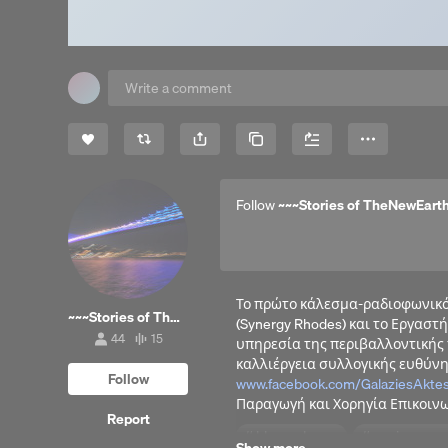
Share
Copy Link
More
Follow
~~~Stories of TheNewEarth
Το πρώτο κάλεσμα-ραδιοφωνικό 
~~~Stories of TheNewEarth (SONE Int.)
(Synergy Rhodes) και το Εργασ
44
15
υπηρεσία της περιβαλλοντικής π
44
15
followers
tracks
καλλιέργεια συλλογικής ευθύνη
Follow
www.facebook.com/GalaziesAktes
Παραγωγή και Χορηγία Επικοινω
Report
blues_shores
environmen