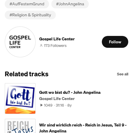
#
AufFestemGrund
#
JohnAngelina
#
Religion & Spirituality
Gospel Life Center
Follow
173 Followers
Related tracks
See all
Gott wo bist du? - John Angelina
Gospel Life Center
1049
31:16
8y
Wir sind wirklich reich - Reich in Jesus, Teil 9 -
John Angelina