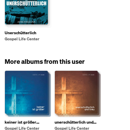
Unerschütterlich
Gospel Life Center
More albums from this user
keiner ist größer
unerschütterlich und
(Hörprobe)
treu (Hörprobe)
Gospel Life Center
Gospel Life Center