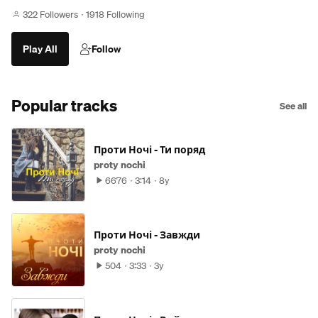
322 Followers
1918 Following
Play All
Follow
Popular tracks
See all
Проти Ночі - Ти поряд
proty nochi
6676
3:14
8y
Проти Ночі - Завжди
proty nochi
504
3:33
3y