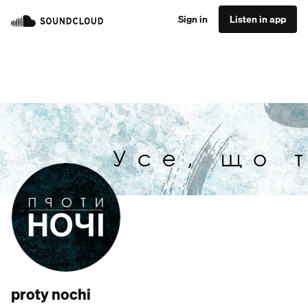
Sign in
Listen in app
proty nochi