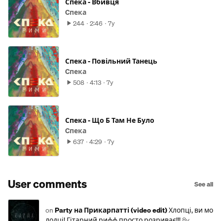
Спека - Вбивця
Cпека
244
2:46
7y
Спека - Повільний Танець
Cпека
508
4:13
7y
Спека - Що Б Там Не Було
Cпека
637
4:29
7y
User comments
See all
on
Party на Прикарпатті (video edit)
Хлопці, ви мо
лодці! Гітарний рифф просто розриває!!!
8y