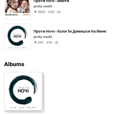
Проти Ночі - Вийти
proty nochi
2920
3:22
9y
Проти Ночі - Коли Ти Дивишся На Мене
proty nochi
240
3:16
3y
Albums