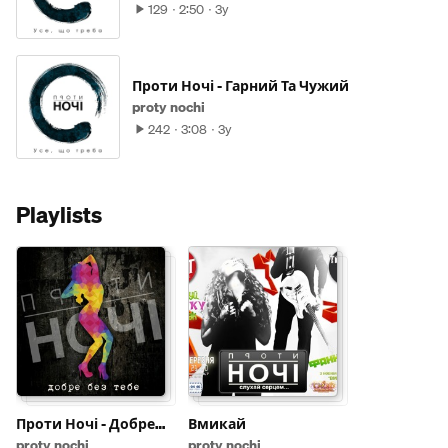
129
2:50
3y
Проти Ночі - Гарний Та Чужий
proty nochi
242
3:08
3y
Playlists
Проти Ночі - Добре
Вмикай
без тебе (EP)(2020)
proty nochi
proty nochi