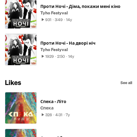
Проти Ночі - Діма, покажи мені кіно
Tyho Festyval
931
3:49
14y
Проти Ночі - На дворі ніч
Tyho Festyval
1929
2:50
14y
Likes
See all
Спека - Літо
Cпека
328
4:31
7y