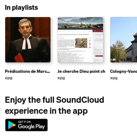
In playlists
Prédications de Marc
Je cherche Dieu point ch
Cologny-Van
Pernot
Choulex
epg
epg
epg
Enjoy the full SoundCloud
experience in the app