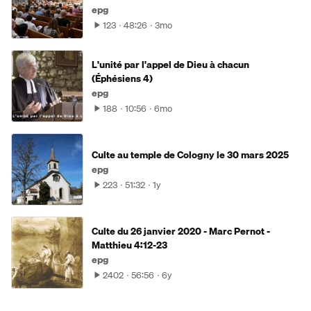
epg
123
48:26
3mo
L'unité par l'appel de Dieu à chacun
(Éphésiens 4)
epg
188
10:56
6mo
Culte au temple de Cologny le 30 mars 2025
epg
223
51:32
1y
Culte du 26 janvier 2020 - Marc Pernot -
Matthieu 4:12-23
epg
2402
56:56
6y