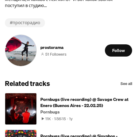
поступил в студию...
#
просторадио
prostorama
Follow
51 Followers
Related tracks
See all
Pornbugs (live recording) @ Savage Crew at
Enero (Buenos Aires - 22.02.25)
Pornbugs
11K
1:56:15
1y
Pornbugs (live recording) @ Sisyphos -