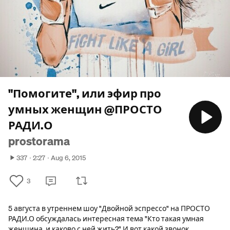
"Помогите", или эфир про
умных женщин @ПРОСТО
РАДИ.О
prostorama
337
2:27
Aug 6, 2015
3
5 августа в утреннем шоу "Двойной эспрессо" на ПРОСТО
РАДИ.О обсуждалась интересная тема "Кто такая умная
женщина, и каково с ней жить?" И вот какой звонок