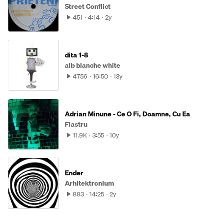
Street Conflict
451
4:14
2y
dita 1-8
alb blanche white
4756
16:50
13y
Adrian Minune - Ce O Fi, Doamne, Cu Ea
Fiastru
11.9K
3:55
10y
Ender
Arhitektronium
883
14:25
2y