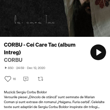
CORBU - Cei Care Tac (album
Intreg)
CORBU
850
24:59
Dec 12, 2020
16
Muzică: Sergiu Corbu Boldor
Versurile piesei „Dincolo de stâncă” sunt semnate de Marian
Coman și sunt extrase din romanul „Haiganu. Furia oarbă”. Celelalte
texte sunt adaptări de Sergiu Corbu Boldor inspirate din trilogi…