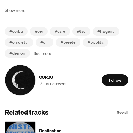
Show more
#
corbu
#
cei
#
care
#
tac
#
haiganu
#
omuletul
#
din
#
perete
#
bivolita
#
demon
See more
CORBU
Follow
119 Followers
Related tracks
See all
Destination