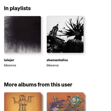
In playlists
lalejer
shamantulics
bbawcs
bbawcs
More albums from this user