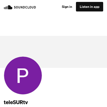
Sign in
Listen in app
teleSURtv