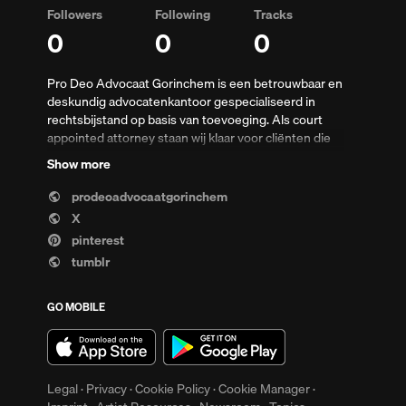
Followers
Following
Tracks
0
0
0
Pro Deo Advocaat Gorinchem is een betrouwbaar en
deskundig advocatenkantoor gespecialiseerd in
rechtsbijstand op basis van toevoeging. Als court
appointed attorney staan wij klaar voor cliënten die
recht hebben op gesubsidieerde juridische hulp. Wij
Show more
bieden professionele ondersteuning in diverse
rechtsgebieden, met persoonlijke aandacht en
up
prodeoadvocaatgorinchem
Clear
duidelijke communicatie. Onze missie is om iedereen
X
toegang te geven tot eerlijke en kwalitatieve
pinterest
rechtshulp, ongeacht financiële situatie. Met
tumblr
ervaring, betrokkenheid en integriteit begeleiden wij
u stap voor stap door het juridische proces. Pro Deo
Advocaat Gorinchem staat voor vertrouwen,
GO MOBILE
transparantie en resultaatgerichte aanpak in elke
zaak.
Legal
·
Privacy
·
Cookie Policy
·
Cookie Manager
·