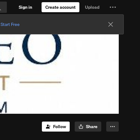
Sign in
Create account
Upload
Settings
Search
and
.
Start Free
more
Follow
Share
More