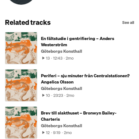
Related tracks
See all
En fältstudie i gentrifiering – Anders
Westerström
Göteborgs Konsthall
13
12:43
2mo
Periferi – sju minuter från Centralstationen?
Angelica Olsson
Göteborgs Konsthall
10
23:23
2mo
Brev till slakthuset – Bronwyn Bailey-
Charteris
Göteborgs Konsthall
12
9:19
2mo