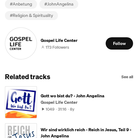
#
Anbetung
#
JohnAngelina
#
Religion & Spirituality
Gospel Life Center
Follow
173 Followers
Related tracks
See all
Gott wo bist du? - John Angelina
Gospel Life Center
1049
31:16
8y
Wir sind wirklich reich - Reich in Jesus, Teil 9 -
John Angelina