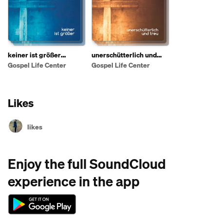
keiner ist größer
unerschütterlich und
(Hörprobe)
treu (Hörprobe)
Gospel Life Center
Gospel Life Center
Likes
likes
Enjoy the full SoundCloud
experience in the app