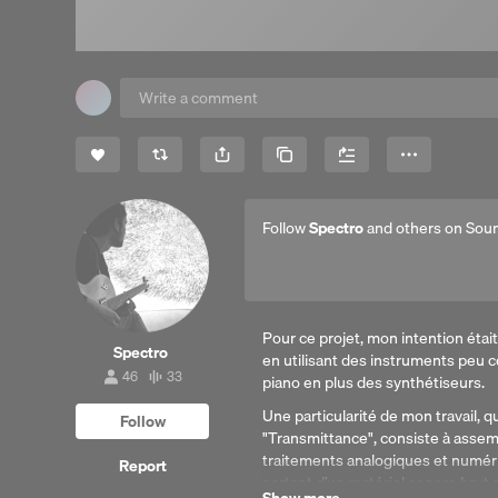
Share
Copy Link
More
Follow
Spectro
and others on Sou
Pour ce projet, mon intention étai
Spectro
en utilisant des instruments peu co
46
33
piano en plus des synthétiseurs.
46
33
followers
tracks
Une particularité de mon travail,
Follow
"Transmittance", consiste à assem
traitements analogiques et numér
Report
partant d’un matériel sonore brut p