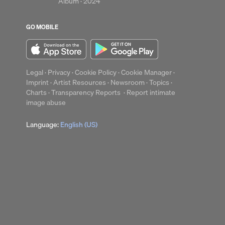
Album ·
2024
GO MOBILE
up
Clear
Legal
·
Privacy
·
Cookie Policy
·
Cookie Manager
·
Imprint
·
Artist Resources
·
Newsroom
·
Topics
·
Charts
·
Transparency Reports
·
Report intimate
image abuse
Language:
English (US)