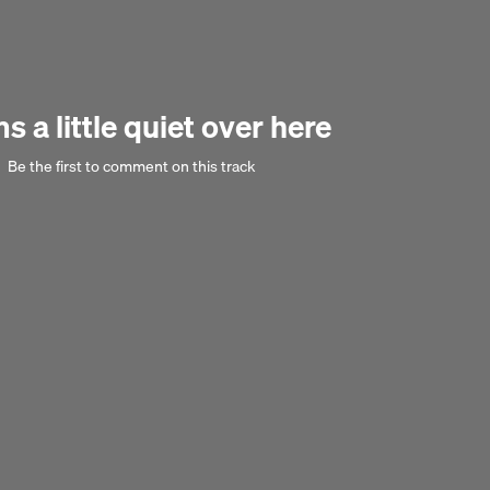
pprochent d’un style downtempo ou de l’ambient avec des atmosphères
Next 
 a little quiet over here
Be the first to comment on this track