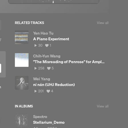
RELATED TRACKS
View all
Yen Hao Tu
A Piano Experiment
7
7
plays
30
View
30
1
plays
all
likes
Chih-Yun Wang
"The Misreading of Penrose" for Amplified Double Bass and Electronics
258
View
258
5
plays
all
likes
Wei Yang
ní nán (UHJ Reduction)
n
201
View
201
4
plays
all
likes
IN ALBUMS
View all
Spectro
Stellarium_Demo