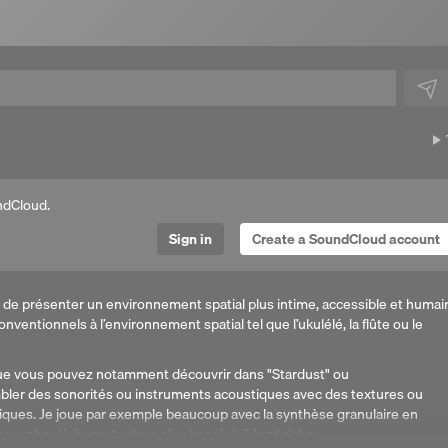
ndCloud.
Sign in
Create a SoundCloud account
t de présenter un environnement spatial plus intime, accessible et humai
nventionnels à l’environnement spatial tel que l’ukulélé, la flûte ou le
 que vous pouvez notamment découvrir dans "Stardust" ou
bler des sonorités ou instruments acoustiques avec des textures ou
iques. Je joue par exemple beaucoup avec la synthèse granulaire en
our aboutir à une texture plus imprévisible et riche.