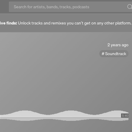
ive finds:
Unlock tracks and remixes you can’t get on any other platform
2
2 years ago
years
Soundtrack
ago