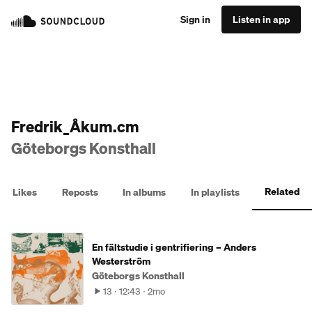
Sign in
Listen in app
Fredrik_Åkum.cm
Göteborgs Konsthall
Related
Likes
Reposts
In albums
In playlists
En fältstudie i gentrifiering – Anders
Westerström
Göteborgs Konsthall
13
12:43
2mo