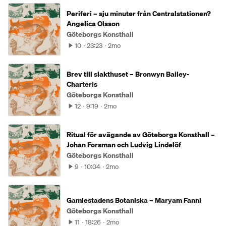
Periferi – sju minuter från Centralstationen?
Angelica Olsson
Göteborgs Konsthall
10
23:23
2mo
Brev till slakthuset – Bronwyn Bailey-
Charteris
Göteborgs Konsthall
12
9:19
2mo
Ritual för avägande av Göteborgs Konsthall –
Johan Forsman och Ludvig Lindelöf
Göteborgs Konsthall
9
10:04
2mo
Gamlestadens Botaniska – Maryam Fanni
Göteborgs Konsthall
11
18:26
2mo