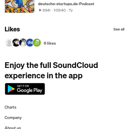
deutsche-startups.de-Podcast
6541
1:05:40
7y
Likes
See all
6 likes
Enjoy the full SoundCloud
experience in the app
Charts
Company
About us