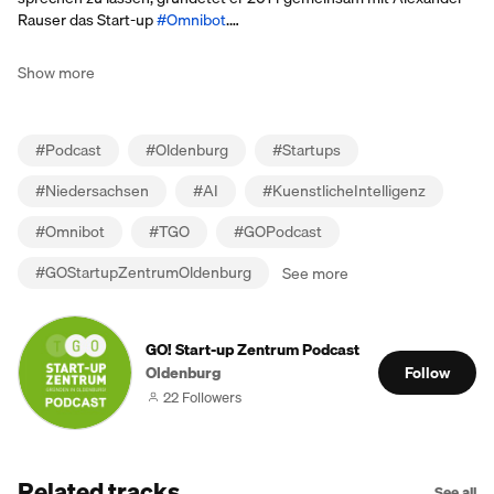
Rauser das Start-up
#Omnibot
.…
Show more
#
Podcast
#
Oldenburg
#
Startups
#
Niedersachsen
#
AI
#
KuenstlicheIntelligenz
#
Omnibot
#
TGO
#
GOPodcast
#
GOStartupZentrumOldenburg
See more
GO! Start-up Zentrum Podcast
Oldenburg
Follow
22 Followers
Related tracks
See all