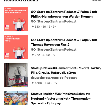
GO! Start-up Zentrum Podcast // Folge 3 mit
Philipp Herrnberger von Werder Bremen
GO! Start-up Zentrum Podcast
330
36:45
7y
GO! Start-up Zentrum Podcast // Folge 2 mit
Thomas Hayen von Fan12
GO! Start-up Zentrum Podcast
379
37:22
7y
Startup-News #3 - Investment-Rekord, Taxfix,
Fliit, Circula, Hafervoll, eGym
deutsche-startups.de-Podcast
4580
13:38
7y
Startup-Insider #36 (mit Sven Schmidt) -
Neufund - factorymarket - Thermondo -
Sparwelt - Optiopay