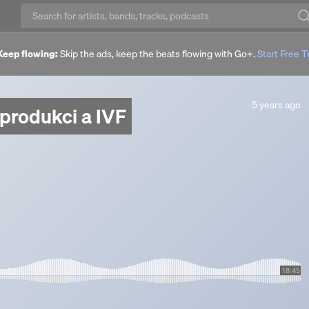
Keep flowing:
Skip the ads, keep the beats flowing with Go+.
Start Free Tr
5
5 years ago
eprodukci a IVF
years
ago