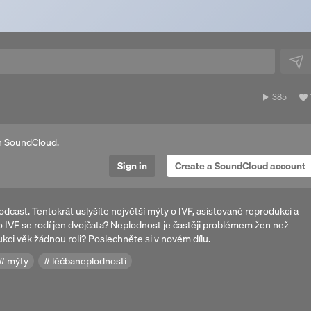
385
385
plays
n SoundCloud.
Sign in
Create a SoundCloud account
cast. Tentokrát uslyšíte největší mýty o IVF, asistované reprodukci a
o IVF se rodí jen dvojčata? Neplodnost je častěji problémem žen než
kci věk žádnou roli? Poslechněte si v novém dílu.
mýty
léčbaneplodnosti