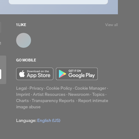
1 LIKE
View all
View
1
all
likes
GO MOBILE
Legal
·
Privacy
·
Cookie Policy
·
Cookie Manager
·
Imprint
·
Artist Resources
·
Newsroom
·
Topics
·
Charts
·
Transparency Reports
·
Report intimate
image abuse
Language:
English (US)