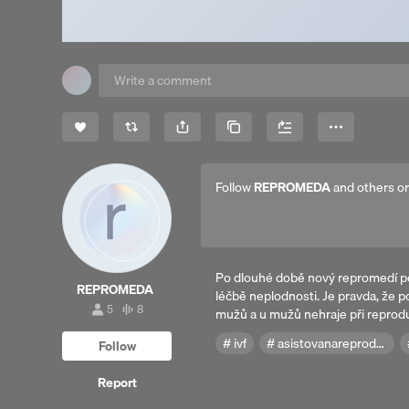
Share
Copy Link
More
Follow
REPROMEDA
and others o
Po dlouhé době nový repromedí pod
REPROMEDA
léčbě neplodnosti. Je pravda, že p
5
8
mužů a u mužů nehraje při reprodu
5
8
followers
tracks
ivf
asistovanareprodukce
Follow
Report