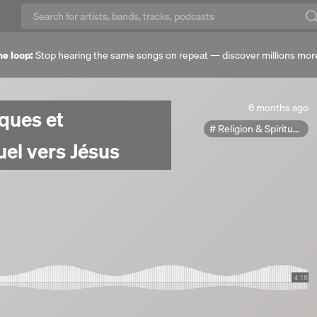
he loop:
Stop hearing the same songs on repeat — discover millions mor
6
6 months ago
ques et
months
Religion & Spirituality
ago
el vers Jésus