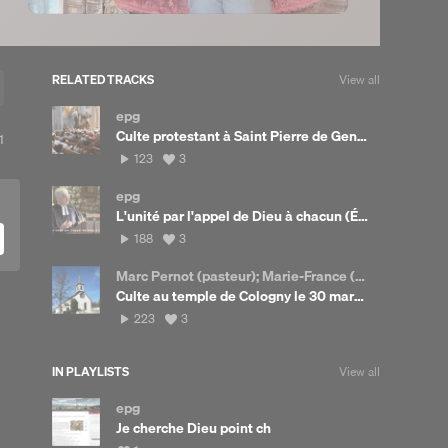
RELATED TRACKS
View all
epg
Culte protestant à Saint Pierre de Genève le 19 avril 2026
View
1
all
123
View
123
3
likes
plays
all
likes
epg
L'unité par l'appel de Dieu à chacun (Éphésiens 4)
188
View
188
3
plays
all
likes
Marc Pernot (pasteur); Marie-France (prière), Norberto Broggini (claviers)
Culte au temple de Cologny le 30 mars 2025
223
View
223
3
plays
all
likes
IN PLAYLISTS
View all
epg
Je cherche Dieu point ch