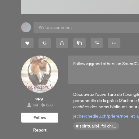
Share
Copy Link
More
Follow
epg
and others on SoundCl
Découvrez l'ouverture de l'Évangil
epg
personnelle de la grâce (Zacharie &
104
683
cachées des noms bibliques pour 
104
683
followers
tracks
jecherchedieu.ch/priere/noel-et
Follow
spiritualité, foi chrétienne, théologie, philosophie religieuse, Bible, Évangile de Luc, salut, Jésus-Christ, Jean-Baptiste, grâce de Dieu, signification des noms bibliques, étude biblique, amour inconditionnel
Report