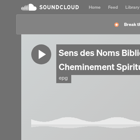
Home
Feed
Library
Break t
Sens des Noms Bibli
Cheminement Spiritu
epg