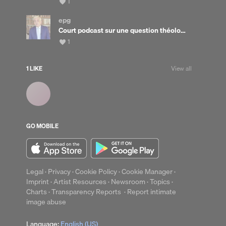
View
1
all
likes
epg
Court podcast sur une question théologique ou biblique
View
1
all
likes
1 LIKE
View all
up
Clear
GO MOBILE
Legal
·
Privacy
·
Cookie Policy
·
Cookie Manager
·
Imprint
·
Artist Resources
·
Newsroom
·
Topics
·
Charts
·
Transparency Reports
·
Report intimate
image abuse
Language:
English (US)