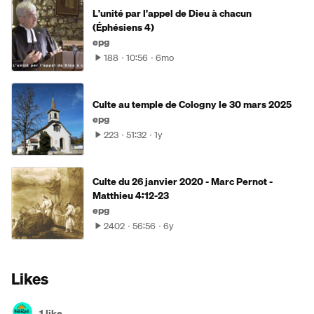
L'unité par l'appel de Dieu à chacun
(Éphésiens 4)
epg
188
10:56
6mo
Culte au temple de Cologny le 30 mars 2025
epg
223
51:32
1y
Culte du 26 janvier 2020 - Marc Pernot -
Matthieu 4:12-23
epg
2402
56:56
6y
Likes
1 like