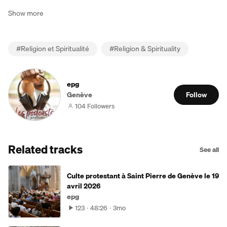
Show more
#
Religion et Spiritualité
#
Religion & Spirituality
epg
Genève
Follow
104 Followers
Related tracks
See all
Culte protestant à Saint Pierre de Genève le 19
avril 2026
epg
123
48:26
3mo