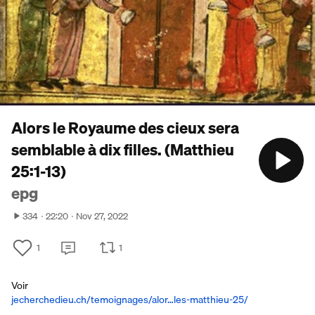
Alors le Royaume des cieux sera
semblable à dix filles. (Matthieu
25:1-13)
epg
334
22:20
Nov 27, 2022
1
1
Voir
jecherchedieu.ch/temoignages/alor…les-matthieu-25/