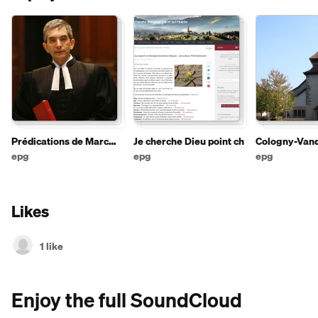
Prédications de Marc
Je cherche Dieu point ch
Cologny-Van
Pernot
Choulex
epg
epg
epg
Likes
1 like
Enjoy the full SoundCloud