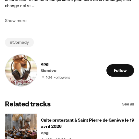
change notre …
Show more
#
Comedy
epg
Genève
Follow
104 Followers
Related tracks
See all
Culte protestant à Saint Pierre de Genève le 19
avril 2026
epg