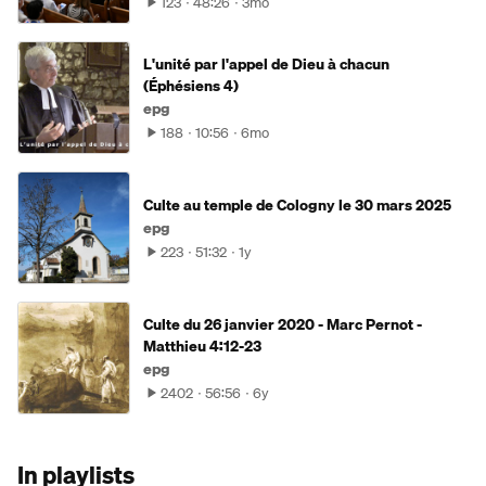
123
48:26
3mo
L'unité par l'appel de Dieu à chacun
(Éphésiens 4)
epg
188
10:56
6mo
Culte au temple de Cologny le 30 mars 2025
epg
223
51:32
1y
Culte du 26 janvier 2020 - Marc Pernot -
Matthieu 4:12-23
epg
2402
56:56
6y
In playlists