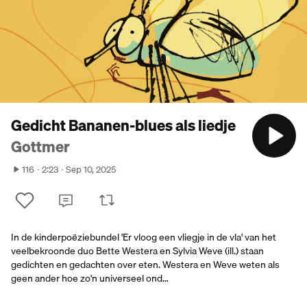
Gedicht Bananen-blues als liedje
Gottmer
116
2:23
Sep 10, 2025
In de kinderpoëziebundel 'Er vloog een vliegje in de vla' van het
veelbekroonde duo Bette Westera en Sylvia Weve (ill.) staan
gedichten en gedachten over eten. Westera en Weve weten als
geen ander hoe zo'n universeel ond…