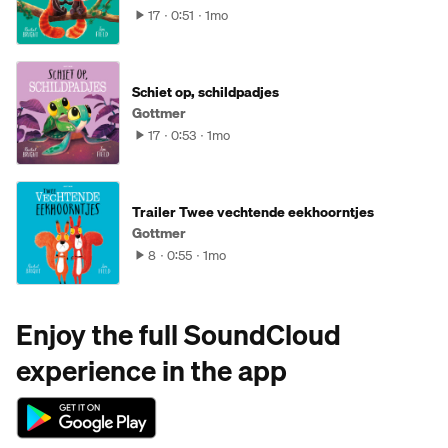
17
0:51
1mo
Schiet op, schildpadjes
Gottmer
17
0:53
1mo
Trailer Twee vechtende eekhoorntjes
Gottmer
8
0:55
1mo
Enjoy the full SoundCloud
experience in the app