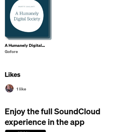
A Humanely Digital
Society
Gofore
Likes
1 like
Enjoy the full SoundCloud
experience in the app