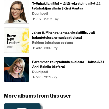
Työnhakijan ääni – tältä rekrytointi näyttää
työnhakijan silmin | Kirsi Aantaa
Duunipodi
797
20:06
6y
Jakso 6. Miten rakentaa yhteisöllisyyttä
hajautetuissa organisaatioissa?
Rohkea Johtajuus podcast
402
30:17
7y
Paremman rekrytoinnin puolesta – Jakso 3/5 |
Anni Roinila (Gofore)
Duunipodi
583
21:37
7y
More albums from this user