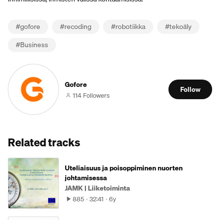
#
gofore
#
recoding
#
robotiikka
#
tekoäly
#
Business
Gofore
Follow
114 Followers
Related tracks
Uteliaisuus ja poisoppiminen nuorten
johtamisessa
JAMK | Liiketoiminta
885
32:41
6y